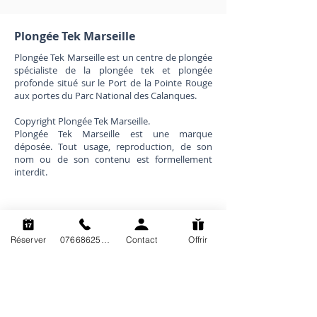
Plongée Tek Marseille
Plongée Tek Marseille est un centre de plongée
spécialiste de la plongée tek et plongée
profonde situé sur le Port de la Pointe Rouge
aux portes du Parc National des Calanques.
Copyright Plongée Tek Marseille.
Plongée Tek Marseille est une marque
déposée. Tout usage, reproduction, de son
nom ou de son contenu est formellement
interdit.
Plan du site
Formations
Présentation
Recycleur
Réserver
0766862563
Contact
Offrir
Exploration
Mélanges
Réservation
Techniques
Calendrier
Cadre
Tarifs
Pro