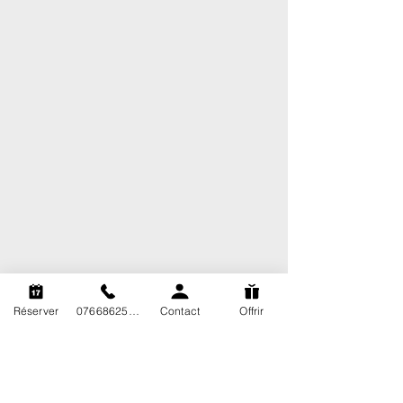
Réserver
0766862563
Contact
Offrir
Demande de
disponibilité