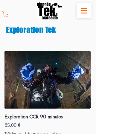
Exploration Tek
Exploration CCR 90 minutes
Prix
65,00 €
TVA Incluse
|
Formation sur place