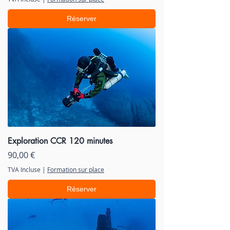
Réserver
Exploration CCR 120 minutes
Prix
90,00 €
TVA Incluse
|
Formation sur place
Réserver