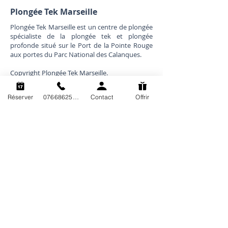
Plongée Tek Marseille
Plongée Tek Marseille est un centre de plongée
spécialiste de la plongée tek et plongée
profonde situé sur le Port de la Pointe Rouge
aux portes du Parc National des Calanques.
Copyright Plongée Tek Marseille.
Plongée Tek Marseille est une marque
déposée. Tout usage, reproduction, de son
Réserver
0766862563
Contact
Offrir
nom ou de son contenu est formellement
interdit.
Plan du site
Formations
Présentation
Recycleur
Exploration
Mélanges
Réservation
Techniques
Calendrier
Cadre
Tarifs
Pro
Mentions légales
E-learning