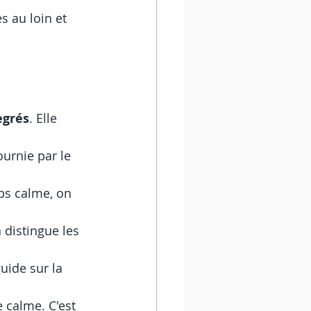
s au loin et 
egrés
. Elle 
urnie par le 
ps calme, on 
distingue les 
uide sur la 
e calme. C'est 