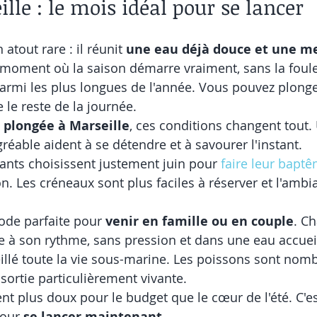
lle : le mois idéal pour se lancer
atout rare : il réunit 
une eau déjà douce et une me
e moment où la saison démarre vraiment, sans la foule 
armi les plus longues de l'année. Vous pouvez plonger
e le reste de la journée.
 plongée à Marseille
, ces conditions changent tout.
réable aident à se détendre et à savourer l'instant.
nts choisissent justement juin pour 
faire leur bapt
n. Les créneaux sont plus faciles à réserver et l'ambi
ode parfaite pour 
venir en famille ou en couple
. C
e à son rythme, sans pression et dans une eau accuei
illé toute la vie sous-marine. Les poissons sont nombr
sortie particulièrement vivante.
ent plus doux pour le budget que le cœur de l'été. C'e
our 
se lancer maintenant
.