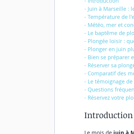
- Introduction
- Juin à Marseille :
- Température de l'e
- Météo, mer et con
- Le baptême de plo
- Plongée loisir : q
- Plonger en juin pl
- Bien se préparer e
- Réserver sa plong
- Comparatif des mo
- Le témoignage de
- Questions fréque
- Réservez votre pl
Introduction
Le mois de 
juin à 