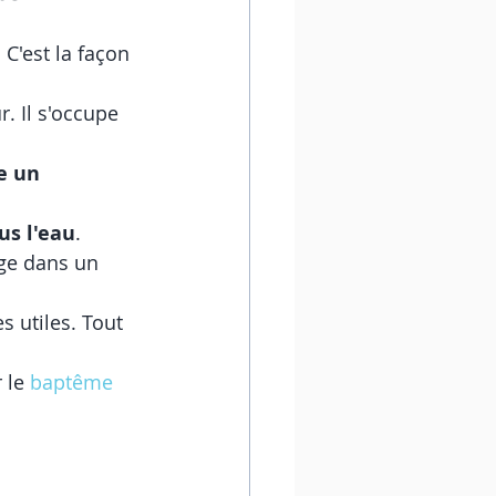
C'est la façon 
 Il s'occupe 
e un 
us l'eau
. 
ge dans un 
 utiles. Tout 
 le 
baptême 