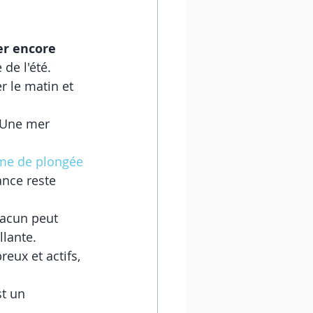
r encore 
de l'été.
 le matin et 
 Une mer 
ême de plongée
ance reste 
hacun peut 
llante.
eux et actifs, 
st un 