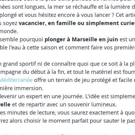
nées sont longues, la mer se réchauffe et la lumière d
longé et vous hésitez encore à vous lancer ? Cet articl
s soyez 
vacancier, en famille ou simplement curi
 monde.
nsemble pourquoi 
plonger à Marseille en juin
 est u
ble l'eau à cette saison et comment faire vos premièr
 grand sportif ni de connaître quoi que ce soit à la p
pagne du début à la fin, et tout le matériel est fourn
Méditerranée
 offre un terrain de jeu protégé et facile 
mière immersion.
 devenir un expert en une journée. L'idée est simpleme
elle
 et de repartir avec un souvenir lumineux.
ues minutes de lecture, vous saurez exactement à quo
rez alors choisir le moment parfait pour sauter le pas