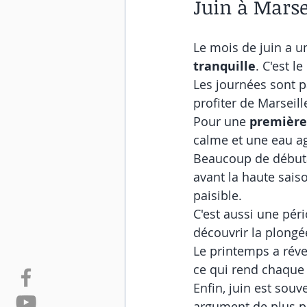
Juin à Marsei
Le mois de juin a un 
tranquille
. C'est l
Les journées sont p
profiter de Marseill
Pour une 
première
calme et une eau ag
Beaucoup de débuta
avant la haute saiso
paisible.
C'est aussi une péri
découvrir la plongé
Le printemps a réve
ce qui rend chaque 
Enfin, juin est souv
argument de plus p