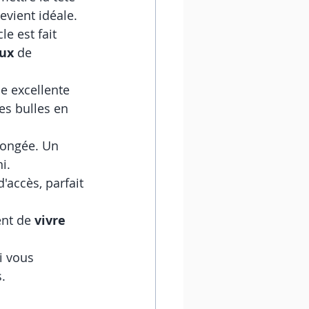
evient idéale.
e est fait 
eux
 de 
ne excellente 
es bulles en 
longée. Un 
i.
d'accès, parfait 
nt de 
vivre 
i vous 
.