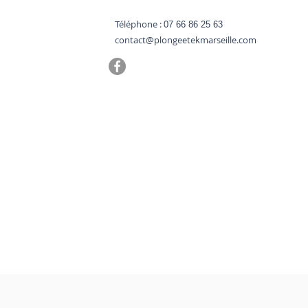
Téléphone :
07 66 86 25 63
contact@plongeetekmarseille.com
ême de plongée seul à
eille : oser se lancer
e sans compagnon