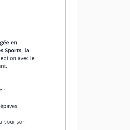
ngée en 
 Sports, la 
ception avec le 
nt.
t :
.
 épaves 
u pour son 