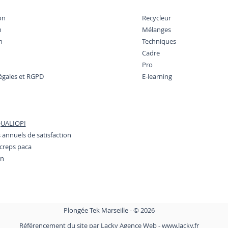
on
Recycleur
n
Mélanges
Baptême de plongée à
Bapt
n
Techniques
Marseille : les bienfaits sur
Mars
Cadre
le corps et l'esprit
mêm
Pro
égales et RGPD
E-learning
 QUALIOPI
 annuels de satisfaction
 creps paca
on
Plongée Tek Marseille - © 2026
Référencement du site par
Lacky Agence Web - www.lacky.fr