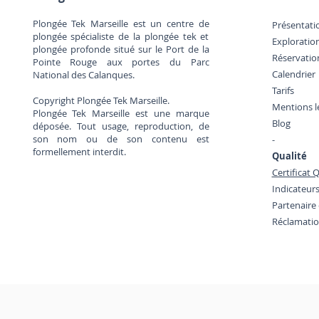
Plongée Tek Marseille est un centre de
Présentati
plongée spécialiste de la plongée tek et
Exploratio
Baptême de plongée enfant
plongée profonde situé sur le Port de la
Réservatio
à Marseille : à partir de quel
Pointe Rouge aux portes du Parc
Calendrier
National des Calanques.
âge se lancer ?
Tarifs
Copyright Plongée Tek Marseille.
Mentions l
Plongée Tek Marseille est une marque
Blog
déposée. Tout usage, reproduction, de
son nom ou de son contenu est
-
formellement interdit.
Qualité
Certificat
Indicateurs
Partenaire
Réclamati