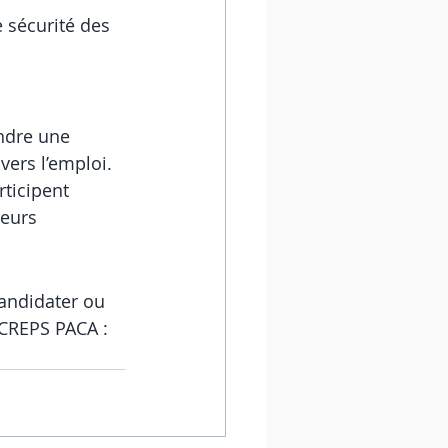
 sécurité des 
indre une 
vers l’emploi. 
ticipent 
leurs 
andidater ou 
 CREPS PACA :