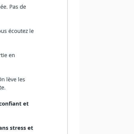
née. Pas de 
ous écoutez le 
tie en 
n lève les 
te.
confiant et 
ans stress et 