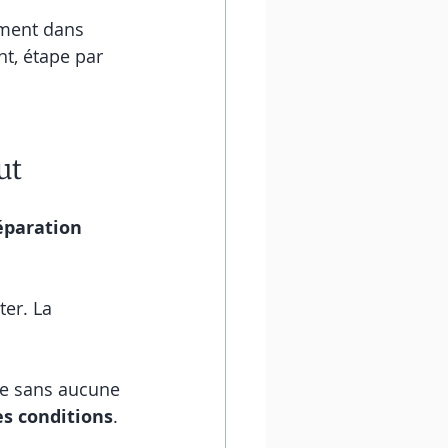
mment dans 
t, étape par 
ut
paration 
ter. La 
le sans aucune 
es conditions
.