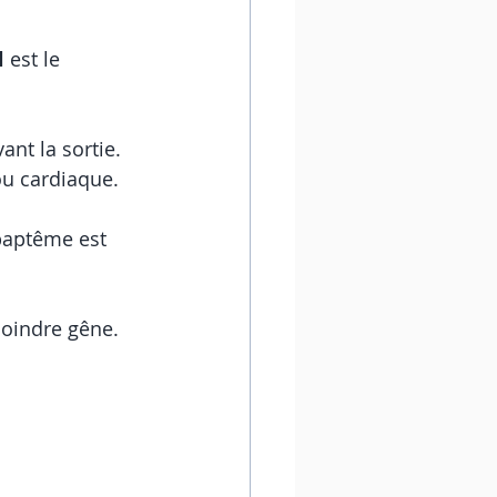
l
 est le 
nt la sortie. 
ou cardiaque.
 baptême est 
moindre gêne. 