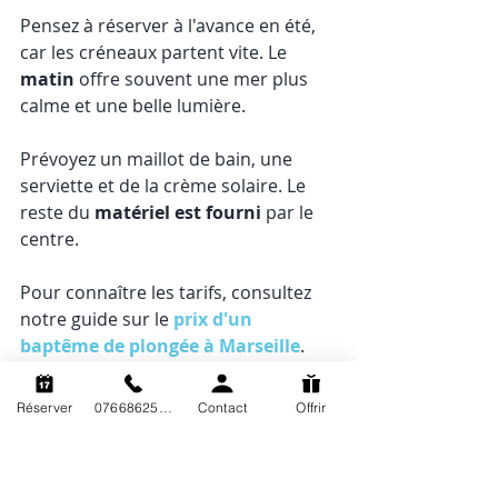
Pensez à réserver à l'avance en été, 
car les créneaux partent vite. Le 
matin
 offre souvent une mer plus 
calme et une belle lumière.
Prévoyez un maillot de bain, une 
serviette et de la crème solaire. Le 
reste du 
matériel est fourni
 par le 
centre.
Pour connaître les tarifs, consultez 
notre guide sur le 
prix d'un 
baptême de plongée à Marseille
. 
Vous saurez ainsi exactement à quoi 
vous attendre.
Réserver
0766862563
Contact
Offrir
Indiquez le nombre de participants 
et leur âge au moment de réserver. 