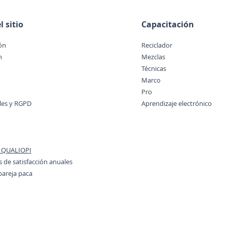
 sitio
Capacitación
ón
Reciclador
n
Mezclas
Técnicas
Marco
Pro
ales y RGPD
Aprendizaje electrónico
o QUALIOPI
 de satisfacción anuales
pareja paca