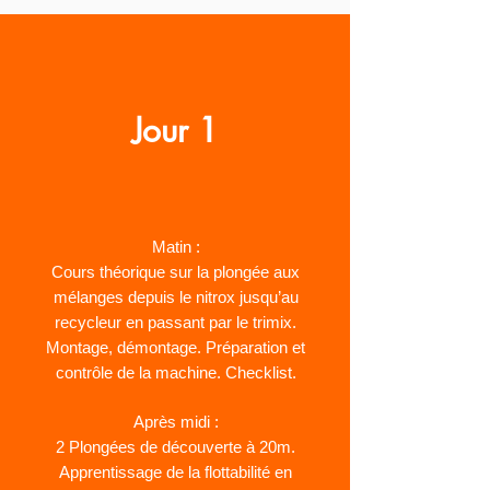
Jour 1
Matin :
Cours théorique sur la plongée aux
mélanges depuis le nitrox jusqu’au
recycleur en passant par le trimix.
Montage, démontage. Préparation et
contrôle de la machine. Checklist.
Après midi :
2 Plongées de découverte à 20m.
Apprentissage de la flottabilité en