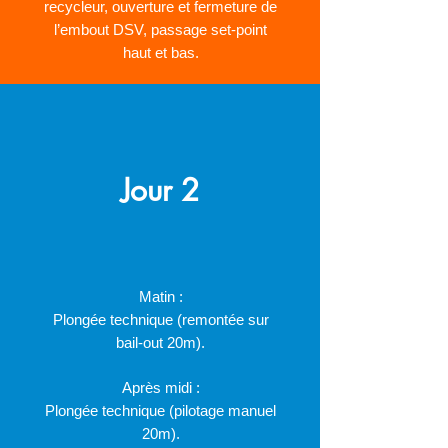
recycleur, ouverture et fermeture de
l’embout DSV, passage set-point
haut et bas.
Jour 2
Matin :
Plongée technique (remontée sur
bail-out 20m).
Après midi :
Plongée technique (pilotage manuel
20m).