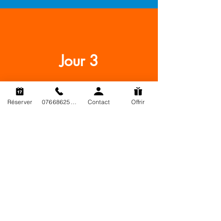
Jour 3
Réserver
0766862563
Contact
Offrir
Mañana :
Buceo técnico (rescate y asistencia
a buceadores a 20 m).
Tarde :
Buceo técnico (respuesta a
incidentes, aplicación de
procedimientos a 20 m)
Curso teórico (planificación y
descompresión).