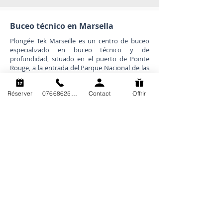
Buceo técnico en Marsella
Plongée Tek Marseille es un centro de buceo
especializado en buceo técnico y de
profundidad, situado en el puerto de Pointe
Rouge, a la entrada del Parque Nacional de las
Calanques.
Copyright Plongée Tek Marsella.
Réserver
0766862563
Contact
Offrir
Plongée Tek Marseille es una marca registrada.
Queda estrictamente prohibido cualquier uso
o reproducción de su nombre o contenido.
Mapa del sitio
Capacitación
Presentación
Reciclador
Exploración
Mezclas
Reserva
Técnicas
Calendario
Marco
Precios
Pro
Avisos legales y
Aprendizaje