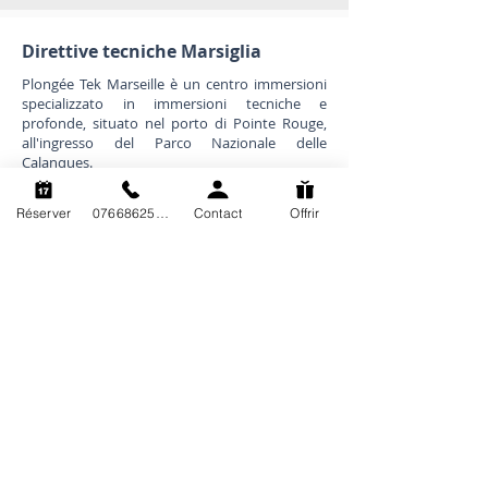
Direttive tecniche Marsiglia
Plongée Tek Marseille è un centro immersioni
specializzato in immersioni tecniche e
profonde, situato nel porto di Pointe Rouge,
all'ingresso del Parco Nazionale delle
Calanques.
Copyright Plongée Tek Marsiglia.
Plongée Tek Marseille è un marchio registrato.
Réserver
0766862563
Contact
Offrir
Qualsiasi utilizzo o riproduzione del suo nome
o del suo contenuto è severamente vietato.
Mappa del sito
Formazione
Presentazione
Riciclatore
Esplorazione
Miscele
Prenotazione
Tecniche
Calendario
Telaio
Prezzi
Pro
Note legali e
E-learning