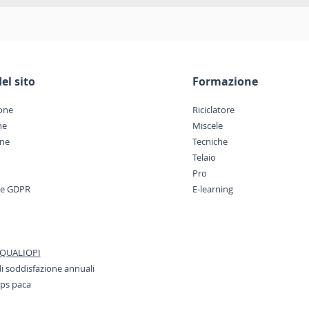
el sito
Formazione
one
Riciclatore
ne
Miscele
one
Tecniche
Telaio
Pro
i e GDPR
E-learning
o QUALIOPI
di soddisfazione annuali
eps paca