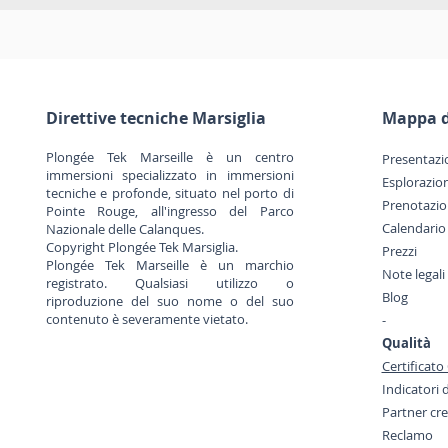
Direttive tecniche Marsiglia
Mappa d
Plongée Tek Marseille è un centro
Presentazi
immersioni specializzato in immersioni
Esplorazio
tecniche e profonde, situato nel porto di
Prenotazi
Pointe Rouge, all'ingresso del Parco
Calendario
Nazionale delle Calanques.
Copyright Plongée Tek Marsiglia.
Prezzi
Plongée Tek Marseille è un marchio
Note legal
registrato. Qualsiasi utilizzo o
Blog
riproduzione del suo nome o del suo
contenuto è severamente vietato.
-
Qualità
Certificat
Indicatori 
Partner cr
Reclamo