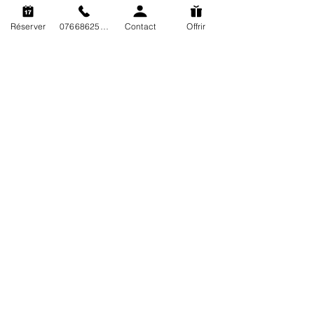
Posts récents
Voir tout
Réserver
0766862563
Contact
Offrir
Plongée Tek Marseille
Plongée Tek Marseille est un centre de plongée
spécialiste de la plongée tek et plongée
profonde situé sur le Port de la Pointe Rouge
aux portes du Parc National des Calanques.